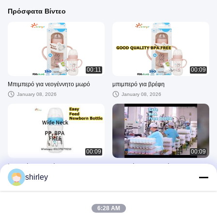
Πρόσφατα Βίντεο
00:11
00:09
Μπιμπερό για νεογέννητο μωρό
μπιμπερό για βρέφη
January 08, 2026
January 08, 2026
00:09
00:09
Βρεφικό μπιμπερό 260ml
Εργοστάσιο μπιμπερό
Εργοστασιακό
shirley
December 22, 2025
December 28, 2025
Άλλα Βίντεο
6:28 AM