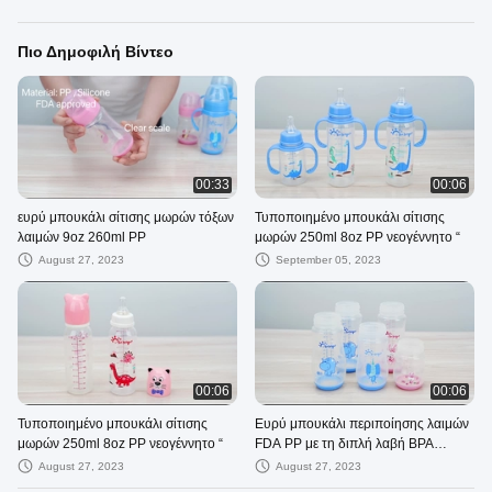
Πιο Δημοφιλή Βίντεο
00:33
00:06
ευρύ μπουκάλι σίτισης μωρών τόξων
Τυποποιημένο μπουκάλι σίτισης
λαιμών 9oz 260ml PP
μωρών 250ml 8oz PP νεογέννητο “
August 27, 2023
September 05, 2023
00:06
00:06
Τυποποιημένο μπουκάλι σίτισης
Ευρύ μπουκάλι περιποίησης λαιμών
μωρών 250ml 8oz PP νεογέννητο “
FDA PP με τη διπλή λαβή BPA
ελεύθερη
August 27, 2023
August 27, 2023