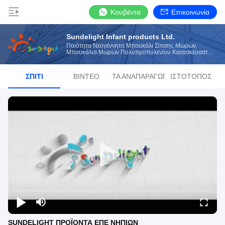
Κουβέντα
Επικοινωνία
Sundelight Infant products Ltd.
Ποιότητα Νεογέννητο Μπουκάλι Σίτισης Μωρών,
Μπουκάλια Μωρών Πολυπροπυλενίου Κατασκευαστής
Από Την Κίνα
ΣΠΊΤΙ
ΒΊΝΤΕΟ
ΛΊΣΤΑ ΑΝΑΠΑΡΑΓΩΓΉΣ
ΙΣΤΌΤΟΠΟΣ
SUNDELIGHT ΠΡΟΪΟΝΤΑ ΕΠΕ ΝΗΠΙΩΝ