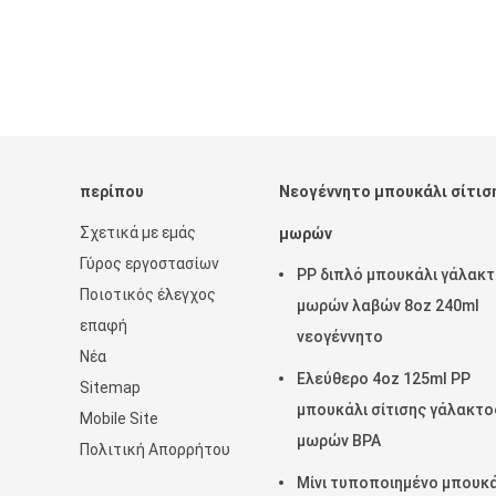
περίπου
Νεογέννητο μπουκάλι σίτισ
Σχετικά με εμάς
μωρών
Γύρος εργοστασίων
PP διπλό μπουκάλι γάλακ
Ποιοτικός έλεγχος
μωρών λαβών 8oz 240ml
επαφή
νεογέννητο
Νέα
Ελεύθερο 4oz 125ml PP
Sitemap
μπουκάλι σίτισης γάλακτο
Mobile Site
μωρών BPA
Πολιτική Απορρήτου
Μίνι τυποποιημένο μπουκά