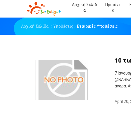
Αρχική Σελίδ
Προϊόντ
Α
Α
Αρχική Σελίδα
Υποθέσεις
Εταιρικές Υποθέσεις
10 τω
7 Ιανου
@BARBAR
αγορά. Α
April 20,