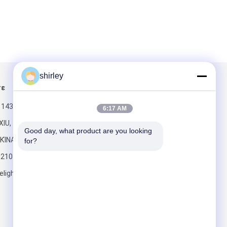
shirley
τε
Στείλτε μας μήνυμα
 143#LIURONG,
6:17 AM
IU,
Good day, what product are you looking 
ΚΊΝΑ
for?
6210
elight.com
Στείλετε