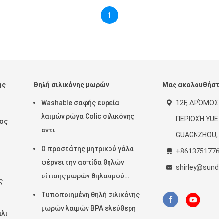
1
ης
Θηλή σιλικόνης μωρών
Μας ακολουθήσ
Washable σαφής ευρεία
12F, ΔΡΌΜΟΣ
λαιμών ρώγα Colic σιλικόνης
ΠΕΡΙΟΧΉ YUEX
τος
αντι
GUAGNZHOU, 
Ο προστάτης μητρικού γάλα
+861375177
φέρνει την ασπίδα θηλών
shirley@sund
σίτισης μωρών θηλασμού
ς
περίπτωσης
Τυποποιημένη θηλή σιλικόνης
μωρών λαιμών BPA ελεύθερη
λι