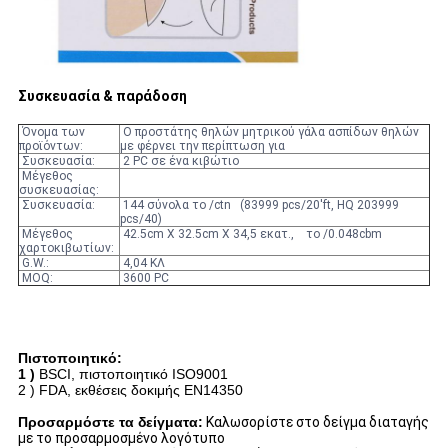
Συσκευασία & παράδοση
Όνομα των
Ο προστάτης θηλών μητρικού γάλα ασπίδων θηλών
προϊόντων:
με φέρνει την περίπτωση για
Συσκευασία:
2 PC σε ένα κιβώτιο
Μέγεθος
συσκευασίας:
Συσκευασία:
144 σύνολα το /ctn (83999 pcs/20'ft, HQ 203999
pcs/40)
Μέγεθος
42.5cm X 32.5cm X 34,5 εκατ., το /0.048cbm
χαρτοκιβωτίων:
G.W.:
4,04 ΚΛ
MOQ:
3600 PC
Πιστοποιητικό:
1 )
BSCI, πιστοποιητικό ISO9001
2 )
FDA, εκθέσεις δοκιμής EN14350
Προσαρμόστε τα δείγματα:
Καλωσορίστε στο δείγμα διαταγής
με το προσαρμοσμένο λογότυπο