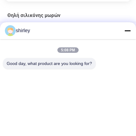
Θηλή σιλικόνης μωρών
Πρώτα απαραίτητα Σιλικόνιο μπουκάλι βυζιά, αργή ροή
shirley
Εργοστασιακό πρότυπο λαιμό βρέφος βυζιά υγρή σιλικόνη
χωρίς BPA βυζιά
5:08 PM
Μικρο-Μικρο-Μικρο-Μικρο-Μικρο-Μικρο-Μικρο-Μικρο
Good day, what product are you looking for?
Λαϊκή κατηγορία
Όλα
Νεογέννητο 
Μπουκάλια Μωρών 
Μπουκάλι Σίτισης 
Πολυπροπυλενίου
Μωρών
Μπουκάλι Θηλών 
Μπουκάλια Σίτισης 
Μωρών
Μωρών Γυαλιού
Θηλή Σιλικόνης 
Μωρό Soother 
Μωρών
Σιλικόνης