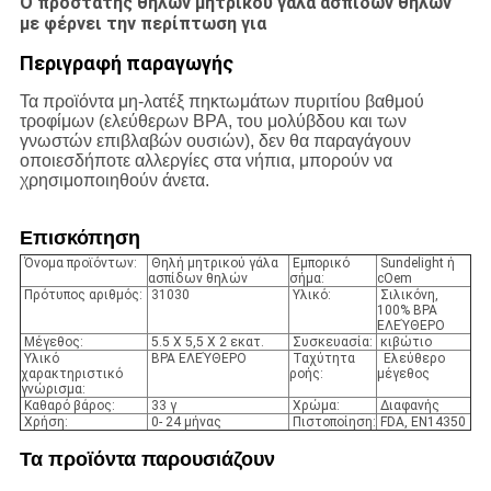
Ο προστάτης θηλών μητρικού γάλα ασπίδων θηλών
με φέρνει την περίπτωση για
Περιγραφή παραγωγής
Τα προϊόντα μη-λατέξ πηκτωμάτων πυριτίου βαθμού
τροφίμων (ελεύθερων BPA, του μολύβδου και των
γνωστών επιβλαβών ουσιών), δεν θα παραγάγουν
οποιεσδήποτε αλλεργίες στα νήπια, μπορούν να
χρησιμοποιηθούν άνετα.
Επισκόπηση
Όνομα προϊόντων:
Θηλή μητρικού γάλα
Εμπορικό
Sundelight ή
ασπίδων θηλών
σήμα:
cOem
Πρότυπος αριθμός:
31030
Υλικό:
Σιλικόνη,
100% BPA
ΕΛΕΎΘΕΡΟ
Μέγεθος:
5.5 X 5,5 X 2 εκατ.
Συσκευασία:
κιβώτιο
Υλικό
BPA ΕΛΕΎΘΕΡΟ
Ταχύτητα
Ελεύθερο
χαρακτηριστικό
ροής:
μέγεθος
γνώρισμα:
Καθαρό βάρος:
33 γ
Χρώμα:
Διαφανής
Χρήση:
0- 24 μήνας
Πιστοποίηση:
FDA, EN14350
Τα προϊόντα παρουσιάζουν