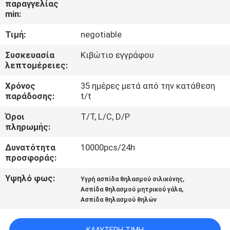
παραγγελίας
ΓΎΡΟΣ
min:
ΕΡΓΟΣΤΑΣΊΩΝ
Τιμή:
negotiable
ΠΟΙΟΤΙΚΌΣ
Συσκευασία
Κιβώτιο εγγράφου
λεπτομέρειες:
ΈΛΕΓΧΟΣ
Χρόνος
35 ημέρες μετά από την κατάθεση
παράδοσης:
t/t
ΕΠΑΦΉ
Όροι
T/T, L/C, D/P
πληρωμής:
ΝΈΑ
Δυνατότητα
10000pcs/24h
προσφοράς:
ΌΛΕΣ
Υψηλό φως:
,
Υγρή ασπίδα θηλασμού σιλικόνης
ΟΙ
,
Ασπίδα θηλασμού μητρικού γάλα
Ασπίδα θηλασμού θηλών
ΠΕΡΙΠΤΏΣΕΙΣ