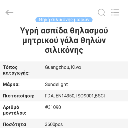
2026
Sundelight
Infant
products
Ltd..
Θηλή σιλικόνης μωρών
All
Rights
Reserved.
Υγρή ασπίδα θηλασμού
ΑΡΧΙΚΉ
μητρικού γάλα θηλών
ΣΕΛΊΔΑ
σιλικόνης
ΠΡΟΪΌΝΤΑ
Τόπος
Guangzhou, Κίνα
καταγωγής:
ΒΊΝΤΕΟ
Μάρκα:
Sundelight
ΣΧΕΤΙΚΆ
Πιστοποίηση:
FDA, EN14350, ISO9001,BSCI
ΜΕ
Αριθμό
#31090
ΕΜΆΣ
μοντέλου:
Ποσότητα
3600pcs