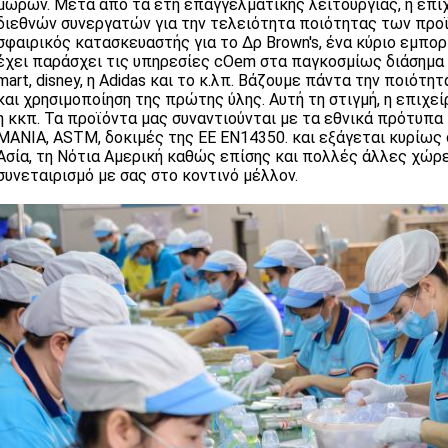
μωρών. Μετά από τα έτη επαγγελματικής λειτουργίας, η επιχ
διεθνών συνεργατών για την τελειότητα ποιότητας των προϊό
σφαιρικός κατασκευαστής για το Δρ Brown's, ένα κύριο εμπο
έχει παράσχει τις υπηρεσίες cOem στα παγκοσμίως διάσημα 
mart, disney, η Adidas και το κ.λπ. Βάζουμε πάντα την ποιότ
και χρησιμοποίηση της πρώτης ύλης. Αυτή τη στιγμή, η επιχεί
η κκπ. Τα προϊόντα μας συναντιούνται με τα εθνικά πρότυπα 
ΜΑΝΙΑ, ASTM, δοκιμές της ΕΕ EN14350. και εξάγεται κυρίως 
Ασία, τη Νότια Αμερική καθώς επίσης και πολλές άλλες χώρ
συνεταιρισμό με σας στο κοντινό μέλλον.