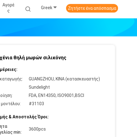
Αγορέ
Greek
Ζητήστε ένα απόσπασμα
Σ
χένια θηλή μωρών σιλικόνης
μέρειες:
καταγωγής:
GUANGZHOU, ΚΙΝΑ (κατασκευαστής)
:
Sundelight
οίηση:
FDA, EN14350, ISO9001,BSCI
 μοντέλου:
#31103
μής & Αποστολής Όροι:
ητα
3600pcs
ελίας min: