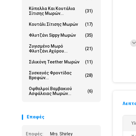
Κύπελλα Και Κουτάλια
(31)
Σίτισης Μωρών...
Κουτάλι Σίτισης Μωρών
(17)
Φλυτζάνι Sippy Μωρών
(35)
Ζυγισμένο Μωρό
(21)
Φλυτζάνι Αχύρου...
Σιλικόνη Teether Μωρών
(11)
Συσκευές Φροντίδας
(28)
Βρεφών...
Οφθαλμοί Βαμβακιού
(6)
Ασφάλειας Μωρών...
Λεπτο
Επαφές
Υλ
Επαφές:
Mrs. Shirley