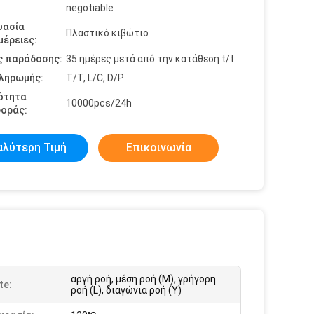
negotiable
υασία
Πλαστικό κιβώτιο
έρειες:
ς παράδοσης:
35 ημέρες μετά από την κατάθεση t/t
πληρωμής:
T/T, L/C, D/P
ότητα
10000pcs/24h
οράς:
αλύτερη Τιμή
Επικοινωνία
αργή ροή, μέση ροή (Μ), γρήγορη
te:
ροή (L), διαγώνια ροή (Υ)