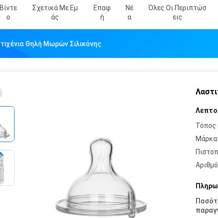
Βίντε
Σχετικά Με Εμ
Επαφ
Νέ
Όλες Οι Περιπτώσ
Ο
Άς
Ή
Α
Εις
τιχένια Θηλή Μωρών Σιλικόνης
Λαστι
Λεπτο
Τόπος 
Μάρκα
Πιστοπ
Αριθμό
Πληρω
Ποσότ
παραγγ