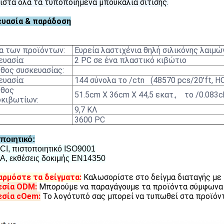
ιστά όλα τα τυποποιημένα μπουκάλια σίτισης.
ευασία & παράδοση
α των προϊόντων:
Ευρεία λαστιχένια θηλή σιλικόνης λαιμώ
υασία:
2 PC σε ένα πλαστικό κιβώτιο
ος συσκευασίας:
υασία:
144 σύνολα το /ctn (48570 pcs/20'ft, H
θος
51.5cm X 36cm X 44,5 εκατ., το /0.083
κιβωτίων:
9,7 ΚΛ
3600 PC
ποιητικό:
CI, πιστοποιητικό ISO9001
A, εκθέσεις δοκιμής EN14350
ρμόστε τα δείγματα:
Καλωσορίστε στο δείγμα διαταγής μ
εσία ODM:
Μπορούμε να παραγάγουμε τα προϊόντα σύμφωνα 
εσία cOem:
Το λογότυπό σας μπορεί να τυπωθεί στα προϊόντ