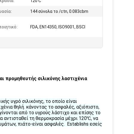
κρασία:
120℃
υασία:
144 σύνολα το /ctn, 0.083cbm
οιητικό:
FDA, EN14350, ISO9001, BSCI
αι προμηθευτής σιλικόνης λαστιχένια
κής υγρό σιλικόνης, το οποίο είναι
χένια θηλή. κάνοντας το ασφαλές, αξιόπιστο,
γίνονται από το υγρούς λάστιχο και επίσης το
α αντισταθεί τη θερμοκρασία μέχρι 120℃, να
μάτων, πιάτο-είναι ασφαλές. Establishs εσείς