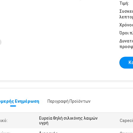
Τιμή:
Συσκε
λεπτομ
Χρόνο
Όροι 
Δυνατ
προσφ
Κ
μερής Ενημέρωση
Περιγραφή Προϊόντων
Ευρεία θηλή σιλικόνης λαιμών
ικό:
Capeci
υγρή