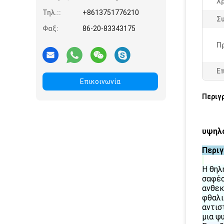
Χ
Τηλ.::
+8613751776210
Σ
Φαξ:
86-20-83343175
Π
Ε
Επικοινωνία
Περιγ
υψηλό
Περι
Η θηλ
σαφέσ
ανθεκ
φθαλι
αντισ
μια ψ