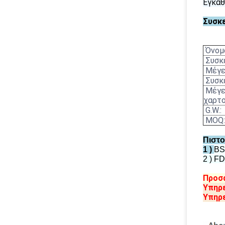
Εγκαθ
Συσκ
Όνομ
Συσκε
Μέγεθ
Συσκε
Μέγε
χαρτο
G.W.:
MOQ:
Πιστο
1 )
BS
2 )
FD
Προσα
Υπηρ
Υπηρ