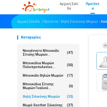
Αρχική Σελί
Προϊόντ
Δα
Α
Αρχική Σελίδα
Προϊόντα
Θηλή Σιλικόνης Μωρών
Λασ
Κατηγορίες
Νεογέννητο Μπουκάλι
(47)
Σίτισης Μωρών...
Μπουκάλια Μωρών
(50)
Πολυπροπυλενίου...
Μπουκάλι Θηλών Μωρών
(17)
Μπουκάλια Σίτισης
(6)
Μωρών Γυαλιού...
Θηλή Σιλικόνης Μωρών
(33)
Μωρό Soother Σιλικόνης
(37)