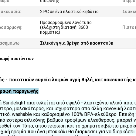
ρώμα:
διαφανής
Θερμο
υσκευασία:
2 PC σε ένα πλαστικό κιβώτιο
Συσκε
Προσαρμοσμένο λογότυπο
ροσαρμογή:
(ελάχιστη διαταγή: 3600
Πιστοπ
κομμάτια)
πισημαίνω:
Σιλικόνη για βρέφη από καουτσούκ
ραφή προϊόντων
ς - ποιοτικών ευρεία λαιμών υγρή θηλή, κατασκευαστής κ
γραφή παραγωγής
ή Sundelight αποτελείται από υψηλό - λαστιχένιο υλικό ποιοτι
τερο, μαλακότερος, και ισχυρότερο από άλλη κανονική λαστι
τικό, washable και καθορισμένο 100% BPA-ελεύθερο. Επειδή 
κό εστέρα σιλικόνης βαθμού τροφίμων ελεύθερους, μπορεί ν
ταθεί τον Τύπο, αποστείρωση και το χρηματοκιβώτιο μικροκυ
υχική ηρεμία που ένα μπουκάλι θα διαρκέσει για να διαρκέσει.