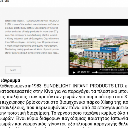
ιάγραμμα
Καθιερωμένο in1983, SUNDELIGHT INFANT PRODUCTS LTD. εί
κατασκευαστές στην Κίνα για να παραγάγει τα πλαστικά μπο
τις πωλήσεις των προϊόντων μωρών για περισσότερο από 37
επιχείρησης βρίσκονται στο βιομηχανικό πάρκο Xilang της π
υπαλλήλους, που περιλαμβάνουν πάνω από 40 επαγγελματίες 
την ποιοτική διαχείριση. Το εργοστάσιο παράγει κυρίως όλα 
μωρών. Είναι κύριο διάφορων παγκόσμιας ποιότητας Ιαπων
μωρών και γερμανικός-γίνονταυ εξοπλισμού παραγωγής θηλώ