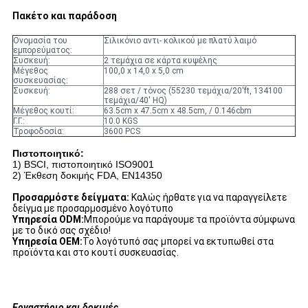
Πακέτο και παράδοση
Ονομασία του
Σιλικόνιο αντι- κολικού με πλατύ λαιμό
εμπορεύματος:
Συσκευή:
2 τεμάχια σε κάρτα κυψέλης
Μέγεθος
100,0 x 14,0 x 5,0 cm
συσκευασίας:
Συσκευή:
288 σετ / τόνος (55230 τεμάχια/20'ft, 134100
τεμάχια/40' HQ)
Μέγεθος κουτί:
63.5cm x 47.5cm x 48.5cm, / 0.146cbm
Γ.Γ.:
10.0 KGS
Τροφοδοσία:
3600 PCS
Πιστοποιητικό:
1) BSCI, πιστοποιητικό ISO9001
2) Έκθεση δοκιμής FDA, EN14350
Προσαρμόστε δείγματα:
Καλώς ήρθατε για να παραγγείλετε
δείγμα με προσαρμοσμένο λογότυπο
Υπηρεσία ODM:
Μπορούμε να παράγουμε τα προϊόντα σύμφωνα
με το δικό σας σχέδιο!
Υπηρεσία OEM:
Το λογότυπό σας μπορεί να εκτυπωθεί στα
προϊόντα και στο κουτί συσκευασίας.
Εργαστήριο και δοκιμές