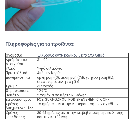
Πληροφορίες για τα προϊόντα:
Ονομασία
Σιλικόνιο αντι- κολικού με πλατύ λαιμό
Αριθμός του
31102
στοιχείου
Υλικό
Υγρό σιλικόνιο
Πρωτοϋλικά
Από την Κορέα
Δυναμικότητα
αργή ροή ((S), μέση ροή ((M), γρήγορη ροή ((L),
διασταυρούμενη ροή ((y)
Χρώμα
Διαφανές
Θερμοκρασία
120°C
Πακέτο
2 τεμάχια σε κάρτα κυψέλης
Εμπορικοί όροι
FOB GUANGZHOU, FOB SHENZHEN, CIF, CNF
Χρόνος
15 ημέρες μετά την επιβεβαίωση των σχεδίων
δειγματοληψίας
Χρόνος
30-45 ημέρες μετά την επιβεβαίωση της πώλησης
παράδοσης
και την κατάθεση.