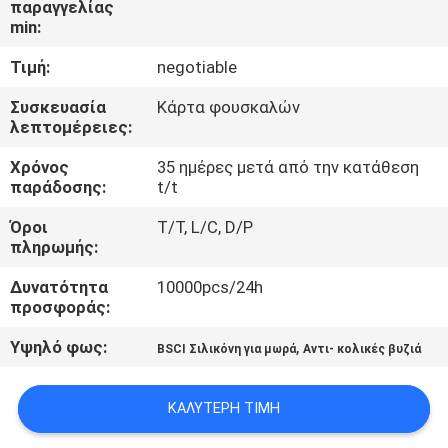
παραγγελίας
ΓΎΡΟΣ
min:
ΕΡΓΟΣΤΑΣΊΩΝ
Τιμή:
negotiable
ΠΟΙΟΤΙΚΌΣ
Συσκευασία
Κάρτα φουσκαλών
λεπτομέρειες:
ΈΛΕΓΧΟΣ
Χρόνος
35 ημέρες μετά από την κατάθεση
παράδοσης:
t/t
ΕΠΑΦΉ
Όροι
T/T, L/C, D/P
πληρωμής:
ΝΈΑ
Δυνατότητα
10000pcs/24h
προσφοράς:
ΌΛΕΣ
Υψηλό φως:
,
BSCI Σιλικόνη για μωρά
Αντι- κολικές βυζιά
ΟΙ
ΠΕΡΙΠΤΏΣΕΙΣ
ΚΑΛΎΤΕΡΗ ΤΙΜΉ