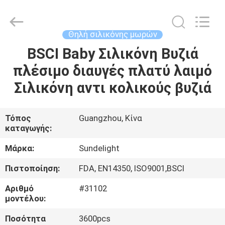
2026
Sundelight
Infant
products
Ltd..
Θηλή σιλικόνης μωρών
All
Rights
Reserved.
BSCI Baby Σιλικόνη Βυζιά
ΑΡΧΙΚΉ
πλέσιμο διαυγές πλατύ λαιμό
ΣΕΛΊΔΑ
Σιλικόνη αντι κολικούς βυζιά
ΠΡΟΪΌΝΤΑ
Τόπος
Guangzhou, Κίνα
καταγωγής:
ΒΊΝΤΕΟ
Μάρκα:
Sundelight
ΣΧΕΤΙΚΆ
Πιστοποίηση:
FDA, EN14350, ISO9001,BSCI
ΜΕ
Αριθμό
#31102
ΕΜΆΣ
μοντέλου:
Ποσότητα
3600pcs