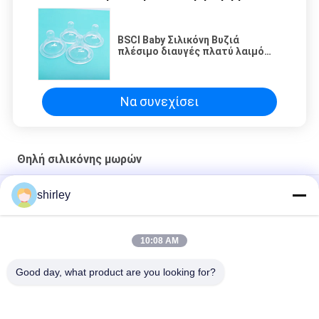
BSCI Baby Σιλικόνη Βυζιά
πλέσιμο διαυγές πλατύ λαιμό
Σιλικόνη αντι κολικούς βυζιά
Να συνεχίσει
Θηλή σιλικόνης μωρών
Πρώτα απαραίτητα Σιλικόνιο μπουκάλι βυζιά, αργή ροή
shirley
Εργοστασιακό πρότυπο λαιμό βρέφος βυζιά υγρή σιλικόνη
χωρίς BPA βυζιά
10:08 AM
Μικρο-Μικρο-Μικρο-Μικρο-Μικρο-Μικρο-Μικρο-Μικρο
Good day, what product are you looking for?
Λαϊκή κατηγορία
Όλα