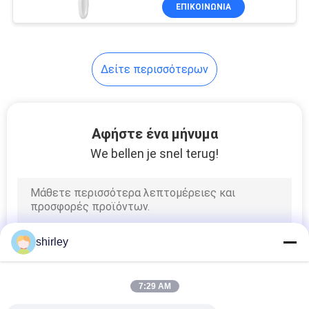
ΓΎΡΟΣ
ΕΠΙΚΟΙΝΩΝΊΑ
ΕΡΓΟΣΤΑΣΊΩΝ
Δείτε περισσότερων
ΠΟΙΟΤΙΚΌΣ
ΈΛΕΓΧΟΣ
Αφήστε ένα μήνυμα
ΕΠΑΦΉ
We bellen je snel terug!
ΝΈΑ
ΌΛΕΣ
shirley
ΟΙ
ΠΕΡΙΠΤΏΣΕΙΣ
7:29 AM