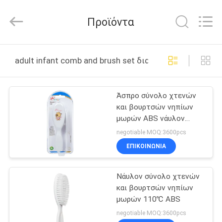
2026
Sundelight
Infant
Προϊόντα
products
Ltd..
All
Rights
Reserved.
ΑΡΧΙΚΉ
adult infant comb and brush set διαδικτυακή κατασκε
ΣΕΛΊΔΑ
Άσπρο σύνολο χτενών
ΠΡΟΪΌΝΤΑ
και βουρτσών νηπίων
μωρών ABS νάυλον
ΒΊΝΤΕΟ
ενήλικο
negotiable MOQ:3600pcs
ΕΠΙΚΟΙΝΩΝΊΑ
ΣΧΕΤΙΚΆ
Νάυλον σύνολο χτενών
ΜΕ
και βουρτσών νηπίων
ΕΜΆΣ
μωρών 110℃ ABS
negotiable MOQ:3600pcs