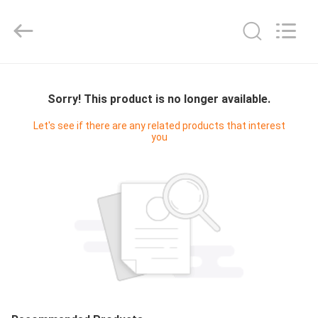
2026
Sundelight
Infant
products
Ltd..
All
Rights
Reserved.
ΑΡΧΙΚΉ
ΣΕΛΊΔΑ
Sorry! This product is no longer available.
Let's see if there are any related products that interest
you
ΠΡΟΪΌΝΤΑ
ΒΊΝΤΕΟ
ΣΧΕΤΙΚΆ
ΜΕ
ΕΜΆΣ