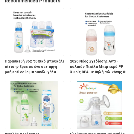
Recommended Products
ΓΎΡΟΣ
ΕΡΓΟΣΤΑΣΊΩΝ
ΠΟΙΟΤΙΚΌΣ
ΈΛΕΓΧΟΣ
ΕΠΑΦΉ
Παρασκευή 8oz τυπικό μπουκάλι
2026 Νέας Σχεδίασης Αντι-
σίτισης 3pcs σε ένα σετ αργή
κολικός Πιπίλα Μπιμπερό PP
ροή anti colic μπουκάλι γάλα
Χωρίς BPA με θηλή σιλικόνης 0-
12 μηνών
ΝΈΑ
ΌΛΕΣ
ΟΙ
ΠΕΡΙΠΤΏΣΕΙΣ