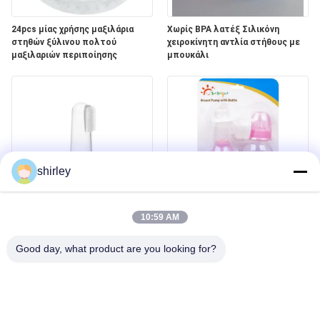
24pcs μίας χρήσης μαξιλάρια
Χωρίς ΒΡΑ λατέξ Σιλικόνη
στηθών ξύλινου πολτού
χειροκίνητη αντλία στήθους με
μαξιλαριών περιποίησης
μπουκάλι
shirley
Βούρτσα Teether μωρών
Ελεύθερη χειρωνακτική αντλία
οδοντοβουρτσών σιλικόνης
στηθών λατέξ BPA PP με το
10:59 AM
νηπίων δάχτυλων μωρών
μπουκάλι
Good day, what product are you looking for?