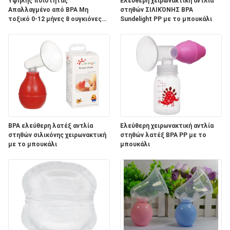
Υψηλής ποιότητας
Ελεύθερη χειρωνακτική αντλία
SHOPPING
Απαλλαγμένο από BPA Μη
στηθών ΣΙΛΙΚΌΝΗΣ BPA
τοξικό 0-12 μήνες 8 ουγκιόνες
Sundelight PP με το μπουκάλι
Στερεό φιαλίδιο τροφοδοσίας
Slow Flow Anti Colic Flask Milk
SITEMAP
PRIVACY
POLICY
BPA ελεύθερη λατέξ αντλία
Ελεύθερη χειρωνακτική αντλία
στηθών σιλικόνης χειρωνακτική
στηθών λατέξ BPA PP με το
με το μπουκάλι
μπουκάλι