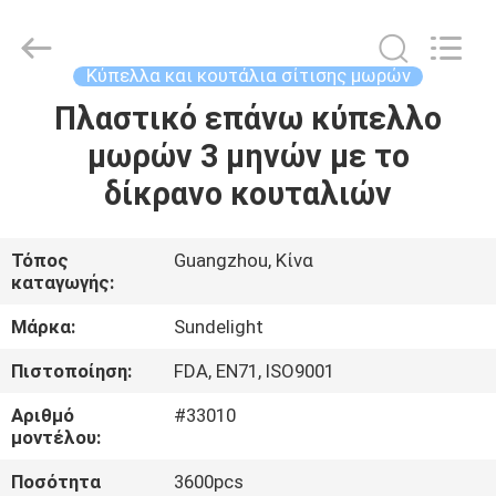
2026
Sundelight
Infant
products
Ltd..
Κύπελλα και κουτάλια σίτισης μωρών
All
Rights
Reserved.
Πλαστικό επάνω κύπελλο
ΑΡΧΙΚΉ
μωρών 3 μηνών με το
ΣΕΛΊΔΑ
δίκρανο κουταλιών
ΠΡΟΪΌΝΤΑ
Τόπος
Guangzhou, Κίνα
καταγωγής:
ΒΊΝΤΕΟ
Μάρκα:
Sundelight
ΣΧΕΤΙΚΆ
Πιστοποίηση:
FDA, EN71, ISO9001
ΜΕ
Αριθμό
#33010
ΕΜΆΣ
μοντέλου:
Ποσότητα
3600pcs