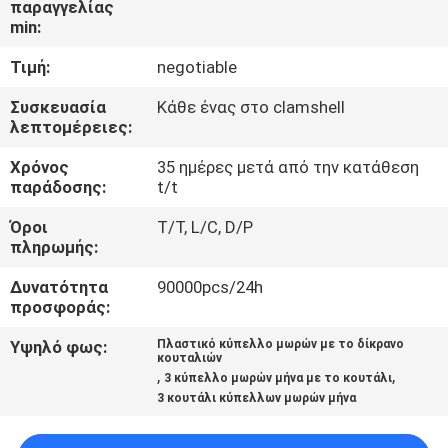
παραγγελίας
ΓΎΡΟΣ
min:
ΕΡΓΟΣΤΑΣΊΩΝ
Τιμή:
negotiable
ΠΟΙΟΤΙΚΌΣ
Συσκευασία
Κάθε ένας στο clamshell
λεπτομέρειες:
ΈΛΕΓΧΟΣ
Χρόνος
35 ημέρες μετά από την κατάθεση
παράδοσης:
t/t
ΕΠΑΦΉ
Όροι
T/T, L/C, D/P
πληρωμής:
ΝΈΑ
Δυνατότητα
90000pcs/24h
προσφοράς:
ΌΛΕΣ
Υψηλό φως:
Πλαστικό κύπελλο μωρών με το δίκρανο
κουταλιών
ΟΙ
,
,
3 κύπελλο μωρών μήνα με το κουτάλι
ΠΕΡΙΠΤΏΣΕΙΣ
3 κουτάλι κύπελλων μωρών μήνα