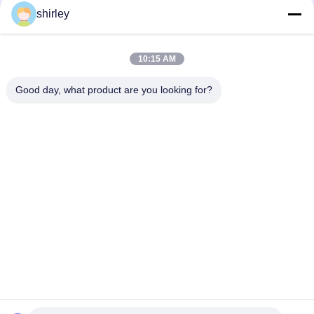
shirley
Ελεύθερα κύπελλα και κουτάλια σίτισης μωρών
πολυπροπυλενίου BPA PP
10:15 AM
FDA μη τοξικό εύκολο πιάσιμο κύπελλων και κουταλιών
μωρών πλυντηρίων πιάτων ασφαλές
Good day, what product are you looking for?
Λαϊκή κατηγορία
Όλα
Νεογέννητο 
Μπουκάλια Μωρών 
Μπουκάλι Σίτισης 
Πολυπροπυλενίου
Μωρών
Μπουκάλι Θηλών 
Μπουκάλια Σίτισης 
Μωρών
Μωρών Γυαλιού
Θηλή Σιλικόνης 
Μωρό Soother 
Μωρών
Σιλικόνης
Κύπελλα Και 
Κουτάλι Σίτισης 
Κουτάλια Σίτισης 
Μωρών
Μωρών