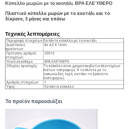
Κύπελλο μωρών με το κουτάλι, BPA ΕΛΕΎΘΕΡΟ
Πλαστικό κύπελλο μωρών με το κουτάλι και το
δίκρανο, 3 μήνας και επάνω
Τεχνικές λεπτομέρειες
Περιγραφή στοιχείων:
Για πάντα κύπελλο με το κουτάλι
Διαστάσεις
8x 4,5 X 16cm
προϊόντων:
Πρότυπος αριθμός
33010
στοιχείων:
Υλικό ελεύθερο
BPA ΕΛΕΎΘΕΡΟ
Οδηγίες προσοχής:
Το κύπελλο είναι χρηματοκιβώτιο πλυντηρίων
πιάτων τοπ-ραφιών. Ή το πλύντε με το
σαπωνώδες νερό, κατόπιν το ξεπλύντε
λεπτομερώς
Αριθμός στοιχείων:
1
Ύφος:
Για πάντα κύπελλο
Το προϊόν παρουσιάζει