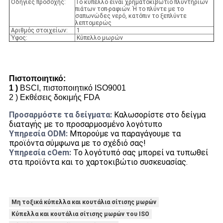
Οδηγίες προσοχής:
Το κύπελλο είναι χρηματοκιβώτιο πλυντηρίων
πιάτων τοπ-ραφιών. Ή το πλύντε με το
σαπωνώδες νερό, κατόπιν το ξεπλύντε
λεπτομερώς
Αριθμός στοιχείων:
1
Ύφος:
Κύπελλο μωρών
Πιστοποιητικό:
1 )
BSCI, πιστοποιητικό ISO9001
2 )
Εκθέσεις δοκιμής FDA
Προσαρμόστε τα δείγματα:
Καλωσορίστε στο δείγμα
διαταγής με το προσαρμοσμένο λογότυπο
Υπηρεσία ODM:
Μπορούμε να παραγάγουμε τα
προϊόντα σύμφωνα με το σχέδιό σας!
Υπηρεσία cOem:
Το λογότυπό σας μπορεί να τυπωθεί
στα προϊόντα και το χαρτοκιβώτιο συσκευασίας.
Μη τοξικά κύπελλα και κουτάλια σίτισης μωρών
Κύπελλα και κουτάλια σίτισης μωρών του ISO