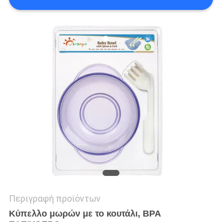
SHOPPING
SITEMAP
PRIVACY
POLICY
Περιγραφή προϊόντων
Κύπελλο μωρών με το κουτάλι, BPA