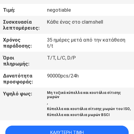
ΓΎΡΟΣ
Τιμή:
negotiable
ΕΡΓΟΣΤΑΣΊΩΝ
Συσκευασία
Κάθε ένας στο clamshell
λεπτομέρειες:
ΠΟΙΟΤΙΚΌΣ
Χρόνος
35 ημέρες μετά από την κατάθεση
ΈΛΕΓΧΟΣ
παράδοσης:
t/t
Όροι
T/T, L/C, D/P
ΕΠΑΦΉ
πληρωμής:
Δυνατότητα
90000pcs/24h
ΝΈΑ
προσφοράς:
Υψηλό φως:
Μη τοξικά κύπελλα και κουτάλια σίτισης
μωρών
ΌΛΕΣ
,
,
ΟΙ
Κύπελλα και κουτάλια σίτισης μωρών του ISO
Κύπελλα και κουτάλια μωρών BSCI
ΠΕΡΙΠΤΏΣΕΙΣ
ΚΑΛΎΤΕΡΗ ΤΙΜΉ