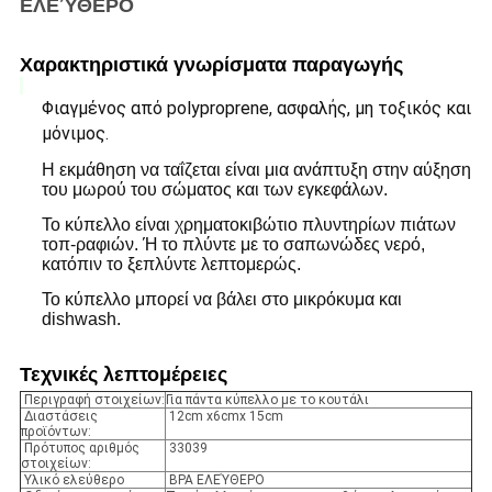
ΕΛΕΎΘΕΡΟ
Χαρακτηριστικά γνωρίσματα παραγωγής
Φιαγμένος από polyproprene, ασφαλής, μη τοξικός και
μόνιμος.
Η εκμάθηση να ταΐζεται είναι μια ανάπτυξη στην αύξηση
του μωρού του σώματος και των εγκεφάλων.
Το κύπελλο είναι χρηματοκιβώτιο πλυντηρίων πιάτων
τοπ-ραφιών. Ή το πλύντε με το σαπωνώδες νερό,
κατόπιν το ξεπλύντε λεπτομερώς.
Το κύπελλο μπορεί να βάλει στο μικρόκυμα και
dishwash.
Τεχνικές λεπτομέρειες
Περιγραφή στοιχείων:
Για πάντα κύπελλο με το κουτάλι
Διαστάσεις
12cm
x6cmx
15cm
προϊόντων:
Πρότυπος αριθμός
33039
στοιχείων:
Υλικό ελεύθερο
BPA ΕΛΕΎΘΕΡΟ