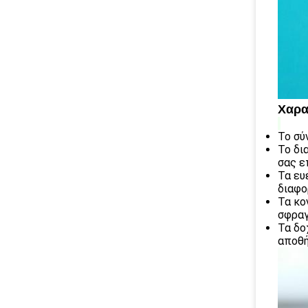
Χαρα
Το σύ
Το δι
σας ε
Τα ευ
διαφο
Τα κο
σφραγ
Τα δο
αποθή