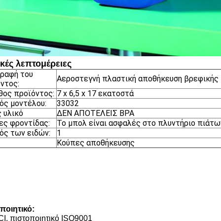
ικές λεπτομέρειες
ραφή του
Αεροστεγνή πλαστική αποθήκευση βρεφικής τ
ντος:
ος προϊόντος:
7 x 6,5 x 17 εκατοστά
ός μοντέλου:
33032
 υλικό
ΔΕΝ ΑΠΟΤΕΛΕΙΣ BPA
ες φροντίδας:
Το μπολ είναι ασφαλές στο πλυντήριο πιάτω
ός των ειδών:
1
Κούπες αποθήκευσης
ποιητικό:
CI, πιστοποιητικό ISO9001