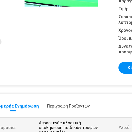
παραγγ
Τιμή:
Συσκε
λεπτομ
Χρόνο
Όροι 
Δυνατ
προσφ
Κ
μερής Ενημέρωση
Περιγραφή Προϊόντων
Αεροστεγής πλαστική
νομασία:
αποθήκευση παιδικών τροφών
Υλικό: