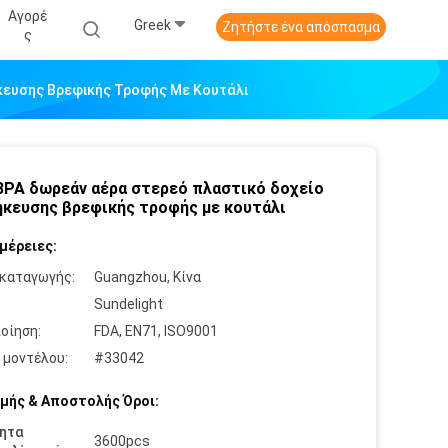
Αγορέ
Greek
Ζητήστε ένα απόσπασμα
Σ
κευσης Βρεφικής Τροφής Με Κουτάλι
BPA δωρεάν αέρα στερεό πλαστικό δοχείο
κευσης βρεφικής τροφής με κουτάλι
μέρειες:
καταγωγής:
Guangzhou, Κίνα
:
Sundelight
οίηση:
FDA, EN71, ISO9001
 μοντέλου:
#33042
μής & Αποστολής Όροι:
ητα
3600pcs