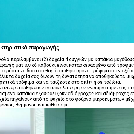
κτηριστικά παραγωγής
νολο περιλαμβάνει (2) δοχεία 4 ουγγιών με καπάκια μεγέθους 2
αφανές ματ υλικό καβούκι είναι κατασκευασμένο από τροφικ
πιτρέπει να δείτε καθαρά αποθηκευμένα τρόφιμα και να ξέρε
έλικτα δοχεία σας δίνουν τη δυνατότητα να αποθηκεύετε μικ
ρετικά τρόφιμα και να ταΐζεστε στο σπίτι ή σε ταξίδια.
ντέινερ αποθηκεύονται εύκολα χάρη σε ενσωματωμένους πυθ
ισμένα καπάκια εξασφαλίζουν αδιάβροχες και αδιάβροχες επ
χεία πηγαίνουν από το ψυγείο στο φούρνο μικροκυμάτων μέχ
κευση, θέρμανση και καθαρισμό.