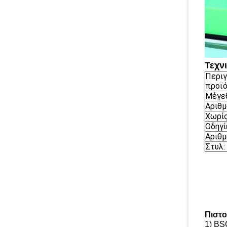
Τεχν
Περιγ
προϊό
Μέγεθ
Αριθμ
Χωρίς
Οδηγί
Αριθμ
Στυλ:
Πιστο
1) BS