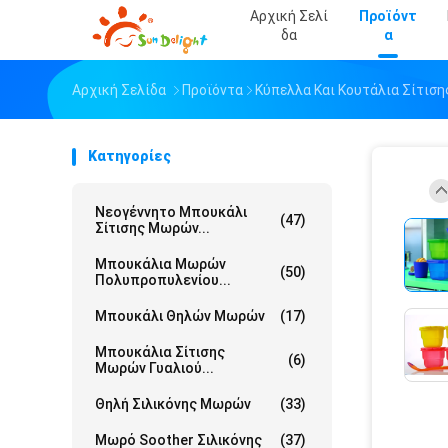
Αρχική Σελί
Προϊόντ
Δα
Α
Αρχική Σελίδα
Προϊόντα
Κύπελλα Και Κουτάλια Σίτισ
Κατηγορίες
Νεογέννητο Μπουκάλι
(47)
Σίτισης Μωρών...
Μπουκάλια Μωρών
(50)
Πολυπροπυλενίου...
Μπουκάλι Θηλών Μωρών
(17)
Μπουκάλια Σίτισης
(6)
Μωρών Γυαλιού...
Θηλή Σιλικόνης Μωρών
(33)
Μωρό Soother Σιλικόνης
(37)