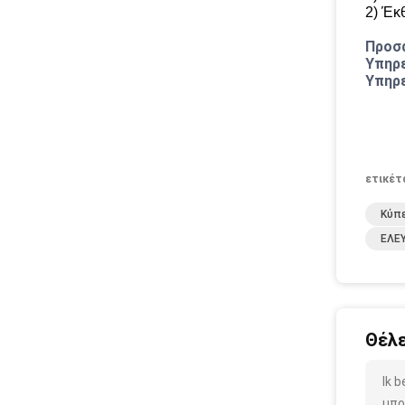
2) Έκ
Προσα
Υπηρ
Υπηρ
ετικέτ
Κύπε
ΕΛΕ
Θέλε
Ik 
μπο