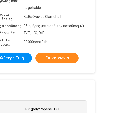
ελίας min:
negotiable
υασία
Κάθε ένας σε Clamshell
έρειες:
ς παράδοσης:
35 ημέρες μετά από την κατάθεση t/t
πληρωμής:
T/T, L/C, D/P
ότητα
90000pcs/24h
οράς:
αλύτερη Τιμή
Επικοινωνία
PP (polypropene, TPE