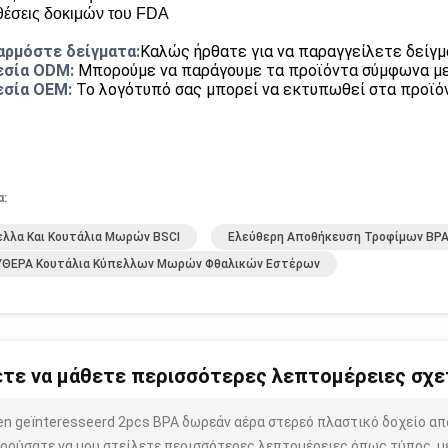
θέσεις δοκιμών του FDA
ρμόστε δείγματα:
Καλώς ήρθατε για να παραγγείλετε δείγ
εσία ODM:
Μπορούμε να παράγουμε τα προϊόντα σύμφωνα με 
εσία OEM:
Το λογότυπό σας μπορεί να εκτυπωθεί στα προϊόν
α:
λλα Και Κουτάλια Μωρών BSCI
Ελεύθερη Αποθήκευση Τροφίμων BPA
ΥΘΕΡΑ Κουτάλια Κύπελλων Μωρών Φθαλικών Εστέρων
τε να μάθετε περισσότερες λεπτομέρειες σχετ
ben geïnteresseerd 2pcs BPA δωρεάν αέρα στερεό πλαστικό δοχείο α
ρούσατε να μου στείλετε περισσότερες λεπτομέρειες όπως τύπος, μέ