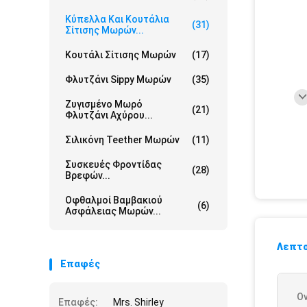
Κύπελλα Και Κουτάλια
(31)
Σίτισης Μωρών...
Κουτάλι Σίτισης Μωρών
(17)
Φλυτζάνι Sippy Μωρών
(35)
Ζυγισμένο Μωρό
(21)
Φλυτζάνι Αχύρου...
Σιλικόνη Teether Μωρών
(11)
Συσκευές Φροντίδας
(28)
Βρεφών...
Οφθαλμοί Βαμβακιού
(6)
Ασφάλειας Μωρών...
Λεπτο
Επαφές
Ο
Επαφές:
Mrs. Shirley