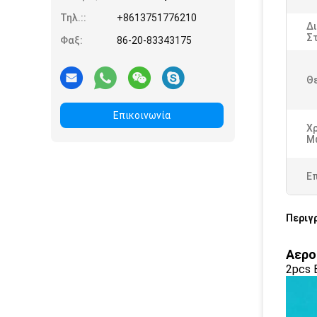
Τηλ.::
+8613751776210
Δ
Στ
Φαξ:
86-20-83343175
Θ
Επικοινωνία
Χ
Μ
Ε
Περιγ
Αερο
2pcs 