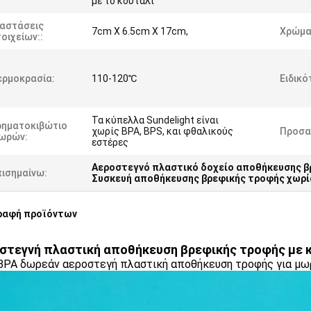
με το κουτάλι
ιαστάσεις
7cm X 6.5cm X 17cm,
Χρώμα
οιχείων::
ερμοκρασία:
110-120℃
Ειδικό
Τα κύπελλα Sundelight είναι
ρηματοκιβώτιο
χωρίς BPA, BPS, και φθαλικούς
Προσα
ωρών:
εστέρες
Αεροστεγνό πλαστικό δοχείο αποθήκευσης β
πισημαίνω:
Συσκευή αποθήκευσης βρεφικής τροφής χωρί
ραφή προϊόντων
στεγνή πλαστική αποθήκευση βρεφικής τροφής με κο
BPA δωρεάν αεροστεγή πλαστική αποθήκευση τροφής για μω