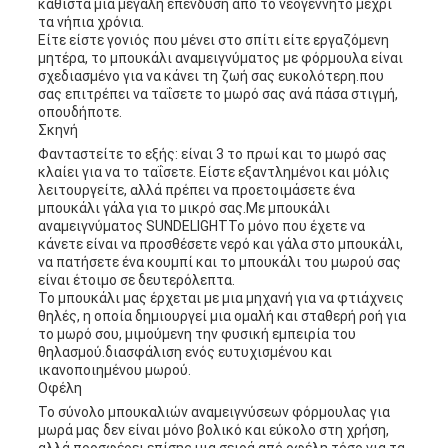
καθιστά μια μεγάλη επένδυση από το νεογέννητο μέχρι
τα νήπια χρόνια.
Είτε είστε γονιός που μένει στο σπίτι είτε εργαζόμενη
μητέρα, το μπουκάλι αναμειγνύματος με φόρμουλα είναι
σχεδιασμένο για να κάνει τη ζωή σας ευκολότερη.που
σας επιτρέπει να ταΐσετε το μωρό σας ανά πάσα στιγμή,
οπουδήποτε.
Σκηνή
Φανταστείτε το εξής: είναι 3 το πρωί και το μωρό σας
κλαίει για να το ταΐσετε. Είστε εξαντλημένοι και μόλις
λειτουργείτε, αλλά πρέπει να προετοιμάσετε ένα
μπουκάλι γάλα για το μικρό σας.Με μπουκάλι
αναμειγνύματος SUNDELIGHTΤο μόνο που έχετε να
κάνετε είναι να προσθέσετε νερό και γάλα στο μπουκάλι,
να πατήσετε ένα κουμπί και το μπουκάλι του μωρού σας
είναι έτοιμο σε δευτερόλεπτα.
Το μπουκάλι μας έρχεται με μια μηχανή για να φτιάχνεις
θηλές, η οποία δημιουργεί μια ομαλή και σταθερή ροή για
το μωρό σου, μιμούμενη την φυσική εμπειρία του
θηλασμού.διασφάλιση ενός ευτυχισμένου και
ικανοποιημένου μωρού.
Οφέλη
Το σύνολο μπουκαλιών αναμειγνύσεων φόρμουλας για
μωρά μας δεν είναι μόνο βολικό και εύκολο στη χρήση,