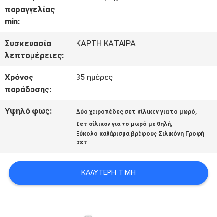
ΕΜΆΣ
παραγγελίας
min:
ΓΎΡΟΣ
Συσκευασία
ΚΑΡΤΗ ΚΑΤΑΙΡΑ
λεπτομέρειες:
ΕΡΓΟΣΤΑΣΊΩΝ
Χρόνος
35 ημέρες
παράδοσης:
ΠΟΙΟΤΙΚΌΣ
Υψηλό φως:
,
Δύο χειροπέδες σετ σίλικον για το μωρό
ΈΛΕΓΧΟΣ
,
Σετ σίλικον για το μωρό με θηλή
Εύκολο καθάρισμα βρέφους Σιλικόνη Τροφή
σετ
ΕΠΑΦΉ
ΚΑΛΎΤΕΡΗ ΤΙΜΉ
ΝΈΑ