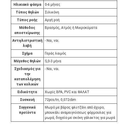
Ηλικιακό φάσμα
0-6 μήνες
Τύπος θηλών
Σιλικόνη
Τύπος ροής
Αργή ροή
Μέθοδος
Βρασμός, Ατμός ή Μικροκύματα
αποστείρωσης
Αντιγλιστριστική
- Ναι, ναι.
λαβή
Σχήμα
Γεράς λαιμός
Μέγεθος θηλών
S,0-3 μήνα
Σχεδιασμός για
- Ναι, ναι.
την
καταπολέμηση
των κολικών
Ειδικότητα
Χωρίς BPA, PVC και ΦΑΛΑΤ
Συσκευή
72pcs/tn, 0,072cbm
Συγγενικά
Μωρό με βάρος φλυτζάνι από άχυρο,
προϊόντα
μπουκάλι αναμειγνύσεως φόρμουλας για
μωρά, δοχείο με σκόνη γάλακτος για μωρά