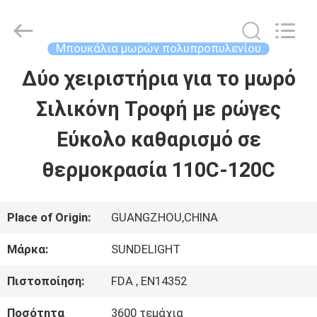
2026
Sundelight
Infant
products
Μπουκάλια μωρών πολυπροπυλενίου
Ltd..
All
Δύο χειριστήρια για το μωρό
ΑΡΧΙΚΉ
Rights
Reserved.
Σιλικόνη Τροφή με ρώγες
ΣΕΛΊΔΑ
Εύκολο καθαρισμό σε
ΠΡΟΪΌΝΤΑ
θερμοκρασία 110C-120C
ΒΊΝΤΕΟ
Place of Origin:
GUANGZHOU,CHINA
Μάρκα:
SUNDELIGHT
ΣΧΕΤΙΚΆ
Πιστοποίηση:
FDA , EN14352
ΜΕ
Ποσότητα
3600 τεμάχια