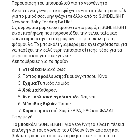
Παρουσίαση του μπουκαλιού για το νεογέννητο
Αν είστε νεογέννητοι και ψάχνετε για το τέλειο μπουκάλι
για το μικρό σας, μην ψάχνετε άλλο από το SUNDELIGHT
Newborn Baby Feeding Bottle!
Ως κορυφαία μάρκα σε προϊόντα για μωρά, η SUNDELIGHT
είναι περήφανη που παρουσιάζει την τελευταία μας
καινοτομία στην σίτιση μωρών - το μπουκάλι με τη
φόρμουλα.Το μπουκάλι για μωρά μας έχει σχεδιαστεί για
να παρέχει την καλύτερη εμπειρία σίτισης τόσο για τα
μωρά όσο και για τους γονείς.
Λεπτομέρειες για το προϊόν
Ετικέτα:
Ηλιακό φως
Τόπος προέλευσης:
Γκουάνγκτσοου, Κίνα
Σχήμα:
Τυπικός λαιμός
Χρώμα:
Καθαρός.
Αντι-κολικικό σχεδιασμό:
- Ναι, ναι.
Μέγεθος θηλών:
Τύπος
Χαρακτηριστικό:
Χωρίς BPA, PVC και ΦΑΛΑΤ
Εφαρμογή
Το μπουκάλι SUNDELIGHT για νεογέννητα είναι η τέλεια
επιλογή για τους γονείς που θέλουν έναν ασφαλή και
βολικό τρόπο να ταΐσουν τα μικρά τους.το οποίο το