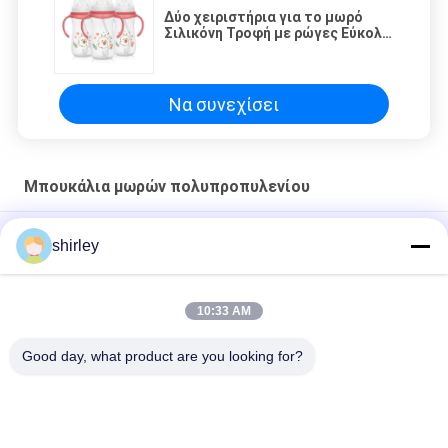
Δύο χειριστήρια για το μωρό
Σιλικόνη Τροφή με ρώγες Εύκολο
καθαρισμό σε θερμοκρασία
110C-120C
Να συνεχίσει
Μπουκάλια μωρών πολυπροπυλενίου
Παρασκευή 8oz τυπικό μπουκάλι σίτισης 3pcs σε ένα σετ
shirley
αργή ροή anti colic μπουκάλι γάλα
Μέθοδος αποστείρωσης μικροκυμάτων Κούπα μωρού για 0-6
10:33 AM
μήνες
Good day, what product are you looking for?
Φιαλάκι μωρού από πολυπροπυλένιο 6 ουγγιών χωρίς BPA
Λαϊκή κατηγορία
Όλα