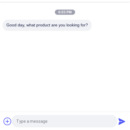
Μέθοδος αποστείρωσης μικροκυμάτων Κούπα μωρού για 0-6
μήνες
6:03 PM
Φιαλάκι μωρού από πολυπροπυλένιο 6 ουγγιών χωρίς BPA
Good day, what product are you looking for?
Λαϊκή κατηγορία
Όλα
Νεογέννητο 
Μπουκάλια Μωρών 
Μπουκάλι Σίτισης 
Πολυπροπυλενίου
Μωρών
Μπουκάλι Θηλών 
Μπουκάλια Σίτισης 
Μωρών
Μωρών Γυαλιού
Θηλή Σιλικόνης 
Μωρό Soother 
Μωρών
Σιλικόνης
Κύπελλα Και 
Κουτάλι Σίτισης 
Κουτάλια Σίτισης 
Μωρών
Μωρών
Αίτηση κράτησης