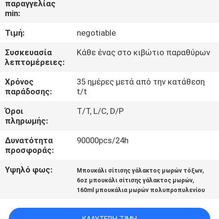
παραγγελίας
ΓΎΡΟΣ
min:
ΕΡΓΟΣΤΑΣΊΩΝ
Τιμή:
negotiable
ΠΟΙΟΤΙΚΌΣ
Συσκευασία
Κάθε ένας στο κιβώτιο παραθύρων
λεπτομέρειες:
ΈΛΕΓΧΟΣ
Χρόνος
35 ημέρες μετά από την κατάθεση
παράδοσης:
t/t
ΕΠΑΦΉ
Όροι
T/T, L/C, D/P
πληρωμής:
ΝΈΑ
Δυνατότητα
90000pcs/24h
προσφοράς:
ΌΛΕΣ
Υψηλό φως:
,
Μπουκάλι σίτισης γάλακτος μωρών τόξων
ΟΙ
,
6oz μπουκάλι σίτισης γάλακτος μωρών
160ml μπουκάλια μωρών πολυπροπυλενίου
ΠΕΡΙΠΤΏΣΕΙΣ