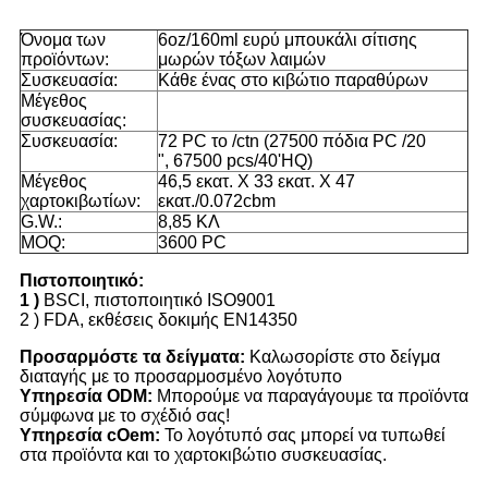
Όνομα των
6oz/160ml ευρύ μπουκάλι σίτισης
προϊόντων:
μωρών τόξων λαιμών
Συσκευασία:
Κάθε ένας στο κιβώτιο παραθύρων
Μέγεθος
συσκευασίας:
Συσκευασία:
72 PC το /ctn (27500 πόδια PC /20
", 67500 pcs/40'HQ)
Μέγεθος
46,5 εκατ. Χ 33 εκατ. Χ 47
χαρτοκιβωτίων:
εκατ./0.072cbm
G.W.:
8,85 ΚΛ
MOQ:
3600 PC
Πιστοποιητικό:
1 )
BSCI, πιστοποιητικό ISO9001
2 )
FDA, εκθέσεις δοκιμής EN14350
Προσαρμόστε τα δείγματα:
Καλωσορίστε στο δείγμα
διαταγής με το προσαρμοσμένο λογότυπο
Υπηρεσία ODM:
Μπορούμε να παραγάγουμε τα προϊόντα
σύμφωνα με το σχέδιό σας!
Υπηρεσία cOem:
Το λογότυπό σας μπορεί να τυπωθεί
στα προϊόντα και το χαρτοκιβώτιο συσκευασίας.