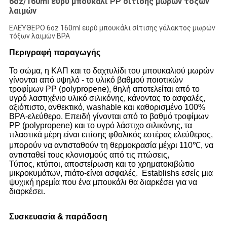
6oz/160ml ευρύ μπουκάλι PP σίτισης μωρών τόξων
λαιμών
ΕΛΕΎΘΕΡΟ 6oz 160ml ευρύ μπουκάλι σίτισης γάλακτος μωρών
τόξων λαιμών BPA
Περιγραφή παραγωγής
Το σώμα, η ΚΑΠ και το δαχτυλίδι του μπουκαλιού μωρών
γίνονται από υψηλό - το υλικό βαθμού ποιοτικών
τροφίμων PP (polypropene), θηλή αποτελείται από το
υγρό λαστιχένιο υλικό σιλικόνης, κάνοντας το ασφαλές,
αξιόπιστο, ανθεκτικό, washable και καθορισμένο 100%
BPA-ελεύθερο. Επειδή γίνονται από το βαθμό τροφίμων
PP (polypropene) και το υγρό λάστιχο σιλικόνης, τα
πλαστικά μέρη είναι επίσης φθαλικός εστέρας ελεύθερος,
μπορούν να αντισταθούν τη θερμοκρασία μέχρι 110℃, να
αντισταθεί τους κλονισμούς από τις πτώσεις,
Τύπος, κτύποι, αποστείρωση και το χρηματοκιβώτιο
μικροκυμάτων, πιάτο-είναι ασφαλές. Establishs εσείς μια
ψυχική ηρεμία που ένα μπουκάλι θα διαρκέσει για να
διαρκέσει.
Συσκευασία & παράδοση