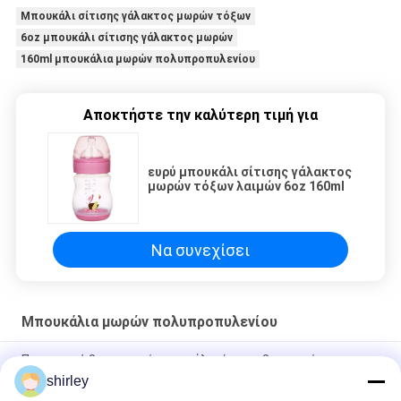
Μπουκάλι σίτισης γάλακτος μωρών τόξων
6oz μπουκάλι σίτισης γάλακτος μωρών
160ml μπουκάλια μωρών πολυπροπυλενίου
Αποκτήστε την καλύτερη τιμή για
ευρύ μπουκάλι σίτισης γάλακτος
μωρών τόξων λαιμών 6oz 160ml
Να συνεχίσει
Μπουκάλια μωρών πολυπροπυλενίου
Παρασκευή 8oz τυπικό μπουκάλι σίτισης 3pcs σε ένα σετ
αργή ροή anti colic μπουκάλι γάλα
shirley