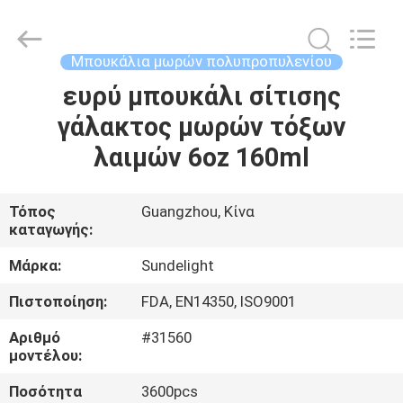
2026
Sundelight
Infant
products
Ltd..
Μπουκάλια μωρών πολυπροπυλενίου
All
Rights
Reserved.
ευρύ μπουκάλι σίτισης
ΑΡΧΙΚΉ
γάλακτος μωρών τόξων
ΣΕΛΊΔΑ
λαιμών 6oz 160ml
ΠΡΟΪΌΝΤΑ
Τόπος
Guangzhou, Κίνα
καταγωγής:
ΒΊΝΤΕΟ
Μάρκα:
Sundelight
ΣΧΕΤΙΚΆ
Πιστοποίηση:
FDA, EN14350, ISO9001
ΜΕ
Αριθμό
#31560
ΕΜΆΣ
μοντέλου:
Ποσότητα
3600pcs